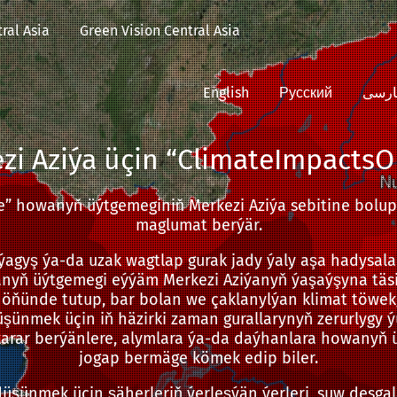
ral Asia
Green Vision Central Asia
English
Русский
ارسی
zi Aziýa üçin “ClimateImpactsO
” howanyň üýtgemeginiň Merkezi Aziýa sebitine bolup b
maglumat berýär.
 ýagyş ýa-da uzak wagtlap gurak jady ýaly aşa hadysala
nyň üýtgemegi eýýäm Merkezi Aziýanyň ýaşaýşyna täs
z öňünde tutup, bar bolan we çaklanylýan klimat töwekg
üşünmek üçin iň häzirki zaman gurallarynyň zerurlygy ý
 karar berýänlere, alymlara ýa-da daýhanlara howanyň
jogap bermäge kömek edip biler.
e düşünmek üçin şäherleriň ýerleşýän ýerleri, suw desgal