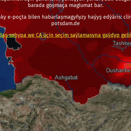
barada goşmaça maglumat bar.
ky e-poçta bilen habarlaşmagyňyzy haýyş edýäris: cli
potsdam.de
Baş sahypa we CA üçin seçim saýlamasyna gaýdyp geli