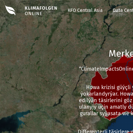
KFO Central Asia
Data Cent
Merke
“ClimateImpactsOnline
Howa krizisi güýçli
ýokarlandyrýar. Howa
edilýän täsirlerini gö
ulanyjy üçin amatly d
gurallar syýasata we
Differenterli täsirler