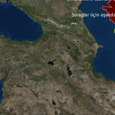
Soraglar üçin aşakda