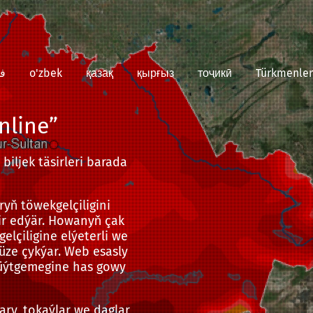
ف
o'zbek
қазақ
қырғыз
тоҷикӣ
Türkmenler
nline”
iljek täsirleri barada
ryň töwekgelçiligini
ir edýär. Howanyň çak
elçiligine elýeterli we
üze çykýar. Web esasly
 üýtgemegine has gowy
ary, tokaýlar we daglar