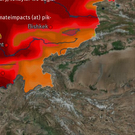
mateimpacts (at) pik-
ň